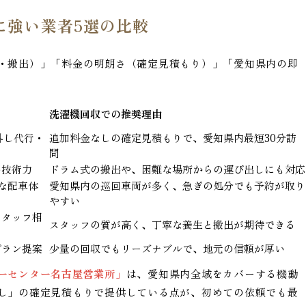
に強い業者5選の比較
・搬出）」「料金の明朗さ（確定見積もり）」「愛知県内の即
洗濯機回収での推奨理由
外し代行・
追加料金なしの確定見積もりで、愛知県内最短30分訪
問
い技術力
ドラム式の搬出や、困難な場所からの運び出しにも対応
な配車体
愛知県内の巡回車両が多く、急ぎの処分でも予約が取り
やすい
スタッフ相
スタッフの質が高く、丁寧な養生と搬出が期待できる
プラン提案
少量の回収でもリーズナブルで、地元の信頼が厚い
ーセンター名古屋営業所」
は、愛知県内全域をカバーする機動
し」の確定見積もりで提供している点が、初めての依頼でも最