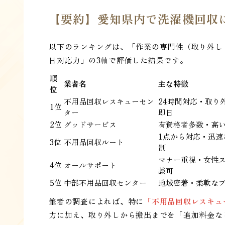
【要約】愛知県内で洗濯機回収
以下のランキングは、「作業の専門性（取り外し
日対応力」の3軸で評価した結果です。
順
業者名
主な特徴
位
不用品回収レスキューセン
24時間対応・取り
1位
ター
即日
2位
グッドサービス
有資格者多数・高
1点から対応・迅速
3位
不用品回収ルート
制
マナー重視・女性
4位
オールサポート
談可
5位
中部不用品回収センター
地域密着・柔軟な
筆者の調査によれば、特に
「不用品回収レスキュ
力に加え、取り外しから搬出までを「追加料金な