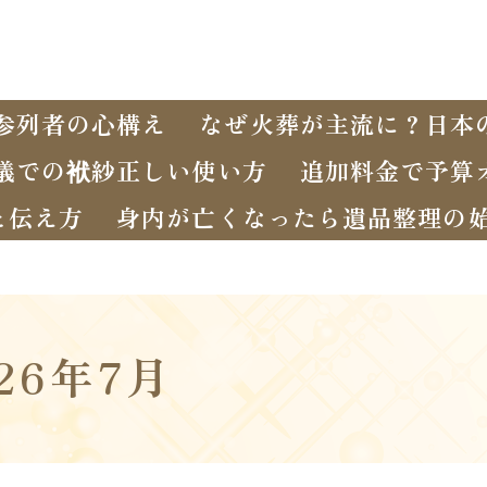
参列者の心構え
なぜ火葬が主流に？日本
儀での袱紗正しい使い方
追加料金で予算
と伝え方
身内が亡くなったら遺品整理の
026年7月