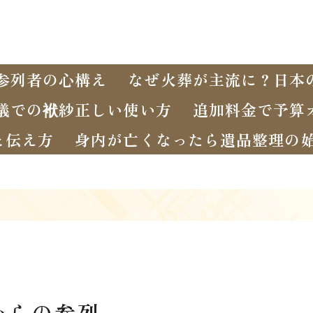
参列者の心構え
なぜ火葬が主流に？日本
儀での袱紗正しい使い方
追加料金で予算
と伝え方
身内が亡くなったら遺品整理の
からの参列