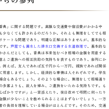
香典」に関する問題です。高額な交通費や宿泊費がかかる中
も少なくても許されるのだろうか、それとも無理をしてでも相
リケートな問題であり、明確な正解はありませんが、基本的な
です。
芦屋でも漏水した排水口交換する水道修理で
、基本的な
かさんだとしても、香典は本来包むべき相場の金額を用意する
意とご遺族への相互扶助の気持ちを表すものであり、参列にか
。例えば、友人であれば五千円から一万円、親族であれば関係
て用意します。しかし、経済的な事情は人それぞれです。学生
場合もあるでしょう。そのような場合に、無理をして相場通り
の多寡よりも、故人を悼み、ご遺族をいたわる気持ちです。も
心ばかりですが」と一言添えたり、後日改めて弔問に伺ったり
金額が少ないことを咎められることはまずないでしょう。一方
者の負担を理解している場合がほとんどです。そのため、交通