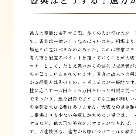
遠方の葬儀に参列する際、多くの人が悩むのが「
で、香典は一体いくら包めば良いのか。相場より
場通りに包むべきなのだろうか。これは非常にデ
考え方と配慮のポイントを知っておくことが大切
マナーとして、たとえ遠方からの参列で交通費が
のが望ましいとされています。香典は故人への弔
かる経費とは別のもの、と考えるのが一般的です
性に応じて一万円から五万円といった相場に従っ
であったり、急な出費でどうしても工面が難しい
の金額を包む必要はありません。大切なのは金額
し相場よりも少ない金額しか包めない場合は、「
するなど、他の形で誠意を示すことができれば、
で、ご遺族側も、遠方から駆けつけてくれた参列