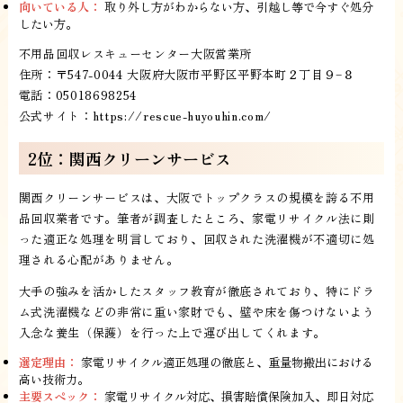
向いている人：
取り外し方がわからない方、引越し等で今すぐ処分
したい方。
不用品回収レスキューセンター大阪営業所
住所：〒547-0044 大阪府大阪市平野区平野本町２丁目９−８
電話：05018698254
公式サイト：
https://rescue-huyouhin.com/
2位：関西クリーンサービス
関西クリーンサービスは、大阪でトップクラスの規模を誇る不用
品回収業者です。筆者が調査したところ、家電リサイクル法に則
った適正な処理を明言しており、回収された洗濯機が不適切に処
理される心配がありません。
大手の強みを活かしたスタッフ教育が徹底されており、特にドラ
ム式洗濯機などの非常に重い家財でも、壁や床を傷つけないよう
入念な養生（保護）を行った上で運び出してくれます。
選定理由：
家電リサイクル適正処理の徹底と、重量物搬出における
高い技術力。
主要スペック：
家電リサイクル対応、損害賠償保険加入、即日対応