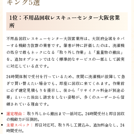
キング5選
1位：不用品回収レスキューセンター大阪営業
所
不用品回収レスキューセンター大阪営業所は、大阪府全域をカバ
ーする機動力抜群の業者です。筆者が特に評価したのは、洗濯機
の処分で最もネックになる「取り外し作業」と「重量物の搬出」
を、追加オプションではなく標準的なサービスの一部として誠実
に対応している点です。
24時間体制で受付を行っているため、夜間に洗濯機が故障して急
ぎで買い替えたい場合でも、即座に回収に来てくれます。作業前
に必ず確定見積もりを提示し、後から「リサイクル料金が別途必
要」といった後出し請求をしない姿勢が、多くのユーザーから信
頼されている理由です。
選定理由：
取り外しから搬出まで一括対応。24時間受付と即日回収
の機動力が圧倒的。
主要スペック：
即日対応可、取り外し工賃込み、追加料金なし、24
時間受付。