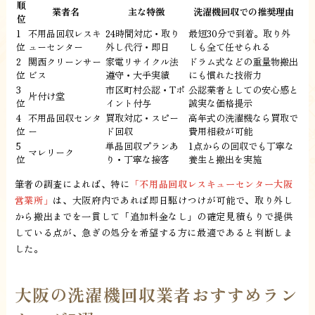
順
業者名
主な特徴
洗濯機回収での推奨理由
位
1
不用品回収レスキ
24時間対応・取り
最短30分で到着。取り外
位
ューセンター
外し代行・即日
しも全て任せられる
2
関西クリーンサー
家電リサイクル法
ドラム式などの重量物搬出
位
ビス
遵守・大手実績
にも慣れた技術力
3
市区町村公認・Tポ
公認業者としての安心感と
片付け堂
位
イント付与
誠実な価格提示
4
不用品回収センタ
買取対応・スピー
高年式の洗濯機なら買取で
位
ー
ド回収
費用相殺が可能
5
単品回収プランあ
1点からの回収でも丁寧な
マレリーク
位
り・丁寧な接客
養生と搬出を実施
筆者の調査によれば、特に
「不用品回収レスキューセンター大阪
営業所」
は、大阪府内であれば即日駆けつけが可能で、取り外し
から搬出までを一貫して「追加料金なし」の確定見積もりで提供
している点が、急ぎの処分を希望する方に最適であると判断しま
した。
大阪の洗濯機回収業者おすすめラン