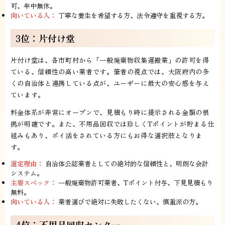
可、年中無休。
向いている人：
丁寧な養生を希望する方、法令遵守を重視する方。
3位：片付け堂
片付け堂は、各市町村から「一般廃棄物収集運搬業」の許可を得
ている、信頼性の高い業者です。筆者の視点では、大阪府内の多
くの自治体と連携している点が、ユーザーに最大の安心感を与え
ています。
料金体系が非常にオープンで、見積もり時に提示される金額の根
拠が明確です。また、不用品回収では珍しくTポイントが貯まる仕
組みもあり、ポイ活をされている方にもお得な選択肢となりま
す。
選定理由：
自治体公認業者としての絶対的な信頼性と、明朗な会計
システム。
主要スペック：
一般廃棄物許可業者、Tポイント付与、下見見積もり
無料。
向いている人：
業者選びで絶対に失敗したくない、慎重派の方。
4位：不用品回収センター