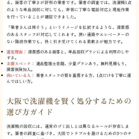
る、接客の丁寧さが評判の業者です。筆者の調査では、洗濯機1点
のような単品回収に対しても、非常に丁寧な電話対応と現地作業
を行っていることが確認できました。
「業者さんは怖そう」というイメージを払拭するような、清潔感
のあるスタッフが対応してくれます。狭い通路やエレベーターの
ない階段作業でも、快く引き受けてくれる柔軟さが魅力です。
選定理由：
清潔感のある接客と、単品回収プランによる利用のしや
すさ。
主要スペック：
遺品整理士在籍、少量プランあり、無料見積もり、
損害保険加入。
向いている人：
業者スタッフの質を重視する方、1点だけを丁寧に運
んでほしい方。
大阪で洗濯機を賢く処分するための
選び方ガイド
洗濯機の回収には、通常のゴミ出しとは異なるルールが存在しま
す。筆者の調査に基づき、大阪でトラブルを避けるための3つのチ