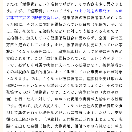
または「埋葬費」という名称で呼ばれ、その内容も少し異なりま
す。まず、「埋葬料」についてです。
つまり対応の専門チームが
京都市下京区で配管交換した
、健康保険の被保険者本人が亡くな
った際に、その人に生計を維持されていた遺族（配偶者、子、父
母、孫、祖父母、兄弟姉妹など）に対して支給されるものです。
支給額は、加入している健康保険組合に関わらず、全国一律で五
万円と定められています。また、被保険者の扶養に入っていた家
族が亡くなった場合には、「家族埋葬料」として同様に五万円が
支給されます。この「生計を維持されていた」という点がポイン
トで、必ずしも同居や扶養に入っている必要はなく、被保険者か
らの継続的な経済的援助によって生活していた事実があれば対象
となります。では、亡くなった被保険者に、埋葬料を受け取れる
遺族が一人もいなかった場合はどうなるのでしょうか。その際に
登場するのが「埋葬費」です。これは、実際に埋葬（火葬や葬
儀）を行った人に対して、かかった費用の実費が支給される制度
です。例えば、故人の友人や、亡くなった会社の同僚が費用を負
担して葬儀を行った場合などがこれに該当します。ただし、支給
額には上限があり、「埋葬料」と同額の五万円を上限として、実
際に支出した金額（棺代、火葬費用、僧侶へのお布施など）が支