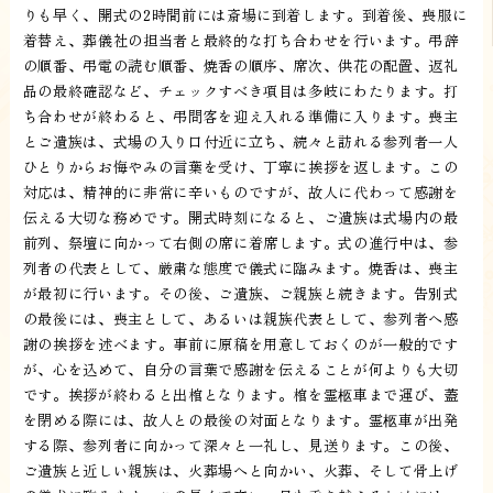
りも早く、開式の2時間前には斎場に到着します。到着後、喪服に
着替え、葬儀社の担当者と最終的な打ち合わせを行います。弔辞
の順番、弔電の読む順番、焼香の順序、席次、供花の配置、返礼
品の最終確認など、チェックすべき項目は多岐にわたります。打
ち合わせが終わると、弔問客を迎え入れる準備に入ります。喪主
とご遺族は、式場の入り口付近に立ち、続々と訪れる参列者一人
ひとりからお悔やみの言葉を受け、丁寧に挨拶を返します。この
対応は、精神的に非常に辛いものですが、故人に代わって感謝を
伝える大切な務めです。開式時刻になると、ご遺族は式場内の最
前列、祭壇に向かって右側の席に着席します。式の進行中は、参
列者の代表として、厳粛な態度で儀式に臨みます。焼香は、喪主
が最初に行います。その後、ご遺族、ご親族と続きます。告別式
の最後には、喪主として、あるいは親族代表として、参列者へ感
謝の挨拶を述べます。事前に原稿を用意しておくのが一般的です
が、心を込めて、自分の言葉で感謝を伝えることが何よりも大切
です。挨拶が終わると出棺となります。棺を霊柩車まで運び、蓋
を閉める際には、故人との最後の対面となります。霊柩車が出発
する際、参列者に向かって深々と一礼し、見送ります。この後、
ご遺族と近しい親族は、火葬場へと向かい、火葬、そして骨上げ